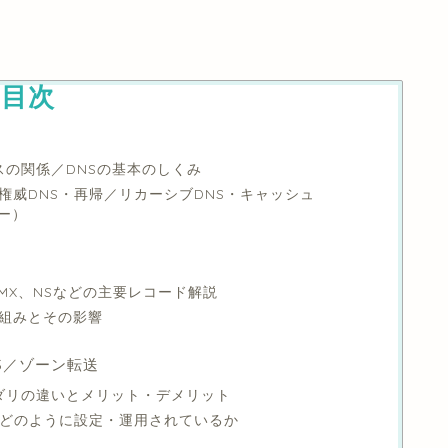
目次
ドレスの関係／DNSの基本のしくみ
類（権威DNS・再帰／リカーシブDNS・キャッシュ
バー）
E、MX、NSなどの主要レコード解説
の仕組みとその影響
S／ゾーン転送
セカンダリの違いとメリット・デメリット
か／どのように設定・運用されているか