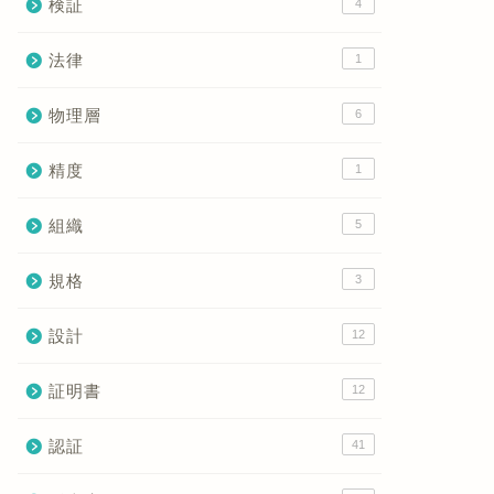
検証
4
法律
1
物理層
6
精度
1
組織
5
規格
3
設計
12
証明書
12
認証
41