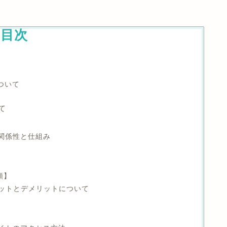
目次
について
て
スの関係性と仕組み
順】
メリットとデメリットについて