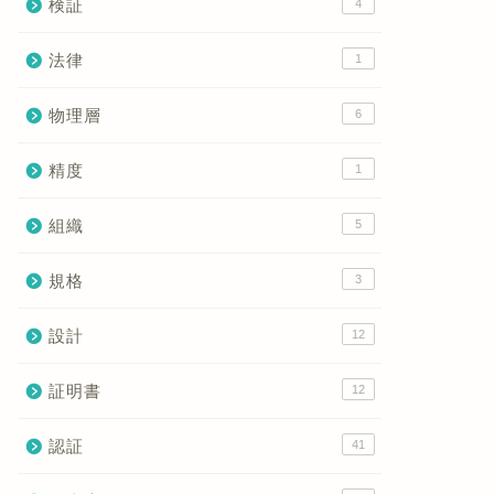
検証
4
法律
1
物理層
6
精度
1
組織
5
規格
3
設計
12
証明書
12
認証
41