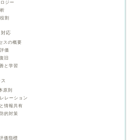
ノロジー
分析
の役割
ト対応
ロセスの概要
と評価
と復旧
改善と学習
ンス
基本原則
コレレーション
スと情報共有
予防的対策
と評価指標