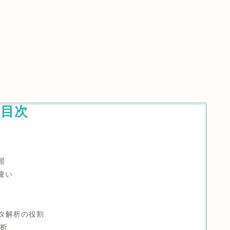
目次
背景
の違い
ータ解析の役割
分析