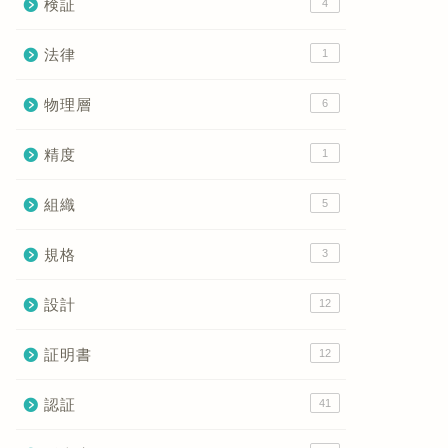
検証
4
法律
1
物理層
6
精度
1
組織
5
規格
3
設計
12
証明書
12
認証
41