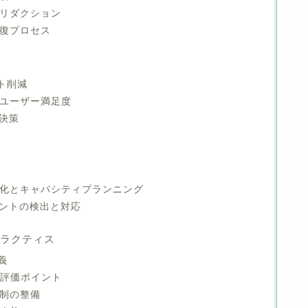
ズリダクション
修復プロセス
スト削減
とユーザー満足度
解決策
最適化とキャパシティプランニング
シデントの検出と対応
プラクティス
義
と評価ポイント
体制の整備