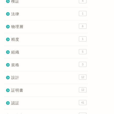
検証
4
法律
1
物理層
6
精度
1
組織
5
規格
3
設計
12
証明書
12
認証
41