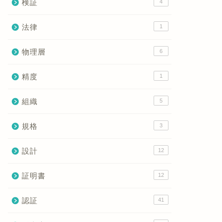
検証
4
法律
1
物理層
6
精度
1
組織
5
規格
3
設計
12
証明書
12
認証
41