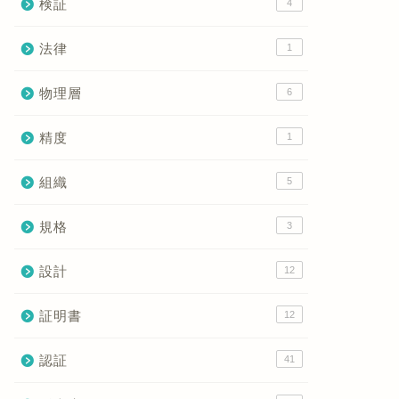
検証
4
法律
1
物理層
6
精度
1
組織
5
規格
3
設計
12
証明書
12
認証
41