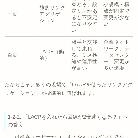
束ねる。設
小規模・構
静的リンク
定ミスがあ
成が固定で
手動
アグリゲー
ると不安定
変更が少な
ション
になりやす
い
い
相手と交渉
企業ネット
して束ね
ワーク、デ
LACP（動
自動
る。ミス検
ータセンタ
的）
知や運用性
ー、変更が
が高い
多い環境
だからこそ、多くの現場で「LACPを使ったリンクアグ
リゲーション」が標準的に選ばれます。
1-2-2. 「LACPを入れたら回線が2倍速くなる？」へ
の答え
ここは検索ユーザーがつまずきやすいポイントです。