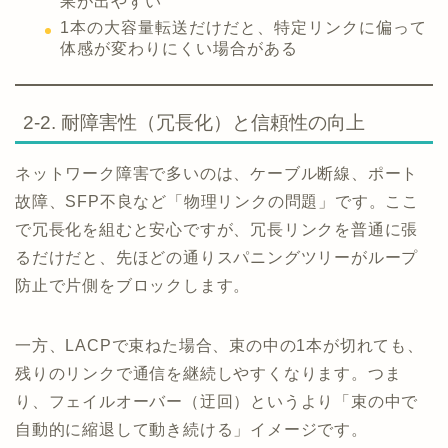
果が出やすい
1本の大容量転送だけだと、特定リンクに偏って
体感が変わりにくい場合がある
2-2. 耐障害性（冗長化）と信頼性の向上
ネットワーク障害で多いのは、ケーブル断線、ポート
故障、SFP不良など「物理リンクの問題」です。ここ
で冗長化を組むと安心ですが、冗長リンクを普通に張
るだけだと、先ほどの通りスパニングツリーがループ
防止で片側をブロックします。
一方、LACPで束ねた場合、束の中の1本が切れても、
残りのリンクで通信を継続しやすくなります。つま
り、フェイルオーバー（迂回）というより「束の中で
自動的に縮退して動き続ける」イメージです。