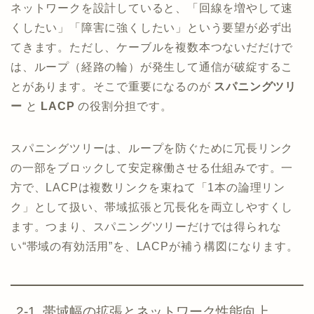
ネットワークを設計していると、「回線を増やして速
くしたい」「障害に強くしたい」という要望が必ず出
てきます。ただし、ケーブルを複数本つないだだけで
は、ループ（経路の輪）が発生して通信が破綻するこ
とがあります。そこで重要になるのが
スパニングツリ
ー
と
LACP
の役割分担です。
スパニングツリーは、ループを防ぐために冗長リンク
の一部をブロックして安定稼働させる仕組みです。一
方で、LACPは複数リンクを束ねて「1本の論理リン
ク」として扱い、帯域拡張と冗長化を両立しやすくし
ます。つまり、スパニングツリーだけでは得られな
い“帯域の有効活用”を、LACPが補う構図になります。
2-1. 帯域幅の拡張とネットワーク性能向上