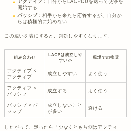
アクティブ
：自分からLACPDUを送って交渉を
開始する
パッシブ
：相手から来たら応答するが、自分か
らは積極的に始めない
この違いを表にすると、判断しやすくなります。
LACPは成立しや
組み合わせ
現場での推奨
すいか
アクティブ ×
成立しやすい
よく使う
アクティブ
アクティブ ×
成立する
よく使う
パッシブ
パッシブ × パ
成立しないこと
避ける
ッシブ
が多い
したがって、迷ったら「少なくとも片側はアクティ