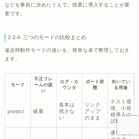
などを事前に決めたうえで、慎重に導入することが重
要です。
2-2-4. 三つのモードの比較まとめ
違反時動作モードの違いを、簡単な表で整理しておき
ます。
不正フレ
ログ・カ
ポート状
向いてい
モード
ームの扱
ウンタ
態
る用途
い
テスト環
基本は
リンク
境、小規
破棄
残さな
アップ
protect
模導入の
い
のまま
試験
通常運用