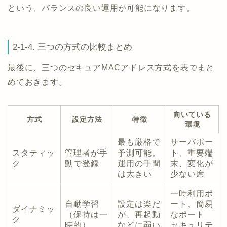
という、バランスの良い運用が可能になります。
2-1-4. 三つの方式の比較まとめ
最後に、三つのセキュアMACアドレス方式を表でまと
めておきます。
向いている
方式
設定方法
特徴
環境
最も厳格で
サーバポー
スタティッ
管理者が手
予測可能。
ト、重要端
ク
動で登録
運用の手間
末、変化が
は大きい
少ない席
一時利用ポ
自動学習
設定は楽だ
ート、簡易
ダイナミッ
（保持は一
が、再起動
なポート
ク
時的）
などに弱い
セキュリテ