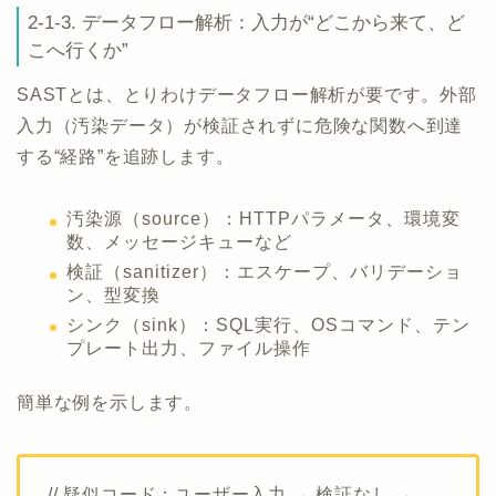
2-1-3. データフロー解析：入力が“どこから来て、ど
こへ行くか”
SASTとは、とりわけデータフロー解析が要です。外部
入力（汚染データ）が検証されずに危険な関数へ到達
する“経路”を追跡します。
汚染源（source）：HTTPパラメータ、環境変
数、メッセージキューなど
検証（sanitizer）：エスケープ、バリデーショ
ン、型変換
シンク（sink）：SQL実行、OSコマンド、テン
プレート出力、ファイル操作
簡単な例を示します。
// 疑似コード：ユーザー入力 → 検証なし →