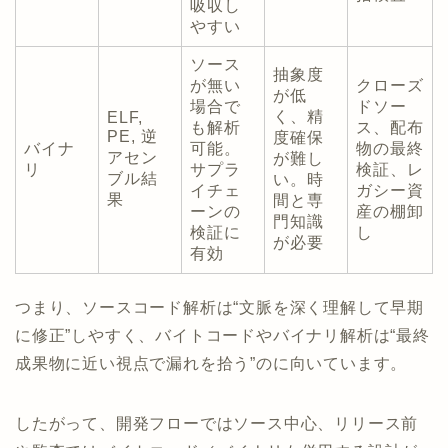
吸収し
やすい
ソース
抽象度
が無い
クローズ
が低
場合で
ドソー
く、精
ELF,
も解析
ス、配布
PE, 逆
度確保
バイナ
可能。
物の最終
アセン
が難し
リ
サプラ
検証、レ
ブル結
い。時
イチェ
ガシー資
果
間と専
ーンの
産の棚卸
門知識
検証に
し
が必要
有効
つまり、ソースコード解析は“文脈を深く理解して早期
に修正”しやすく、バイトコードやバイナリ解析は“最終
成果物に近い視点で漏れを拾う”のに向いています。
したがって、開発フローではソース中心、リリース前