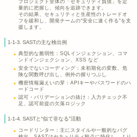
プロジェクト全体の「セキュリティ負債」を定
量的に把握し、傾向を追跡できます。
その結果、セキュリティと生産性のトレードオ
フを緩和し、開発チームの“安全に速く作る”を支
援します。
1-1-3. SASTの主な検出例
典型的な脆弱性：SQLインジェクション、コマ
ンドインジェクション、XSS など
安全でないコーディング：未初期化の変数、危
険な関数呼び出し、例外の握りつぶし
機密情報漏えいの芽：APIキーやパスワードのハ
ードコード
認可・バリデーションの抜け：入力チェック不
足、認可前提の欠落ロジック
1-1-4. SASTと“似て非なる”活動
コードリンター：主にスタイルや一般的なバグ
検出。SASTはセキュリティ観点に特化し、より