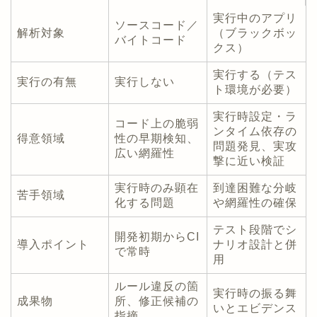
実行中のアプリ
ソースコード／
解析対象
（ブラックボッ
バイトコード
クス）
実行する（テス
実行の有無
実行しない
ト環境が必要）
実行時設定・ラ
コード上の脆弱
ンタイム依存の
得意領域
性の早期検知、
問題発見、実攻
広い網羅性
撃に近い検証
実行時のみ顕在
到達困難な分岐
苦手領域
化する問題
や網羅性の確保
テスト段階でシ
開発初期からCI
導入ポイント
ナリオ設計と併
で常時
用
ルール違反の箇
実行時の振る舞
成果物
所、修正候補の
いとエビデンス
指摘