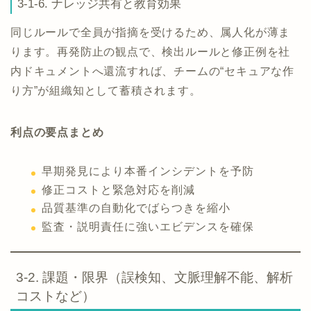
3-1-6. ナレッジ共有と教育効果
同じルールで全員が指摘を受けるため、属人化が薄ま
ります。再発防止の観点で、検出ルールと修正例を社
内ドキュメントへ還流すれば、チームの“セキュアな作
り方”が組織知として蓄積されます。
利点の要点まとめ
早期発見により本番インシデントを予防
修正コストと緊急対応を削減
品質基準の自動化でばらつきを縮小
監査・説明責任に強いエビデンスを確保
3-2. 課題・限界（誤検知、文脈理解不能、解析
コストなど）