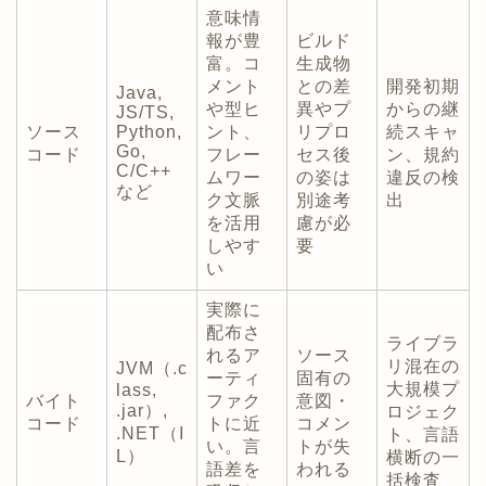
意味情
報が豊
ビルド
富。コ
生成物
メント
との差
開発初期
Java,
や型ヒ
異やプ
からの継
JS/TS,
ソース
Python,
ント、
リプロ
続スキャ
Go,
コード
フレー
セス後
ン、規約
C/C++
ムワー
の姿は
違反の検
など
ク文脈
別途考
出
を活用
慮が必
しやす
要
い
実際に
配布さ
ライブラ
れるア
ソース
リ混在の
JVM（.c
ーティ
固有の
大規模プ
lass,
バイト
ファク
意図・
.jar）,
ロジェク
コード
トに近
コメン
.NET（I
ト、言語
い。言
トが失
L）
横断の一
語差を
われる
括検査