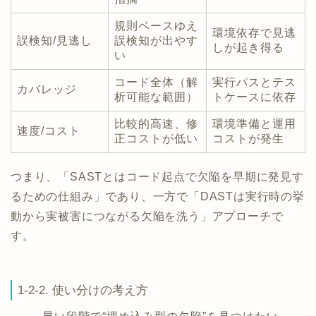
規則ベースゆえ
環境依存で見逃
誤検知/見逃し
誤検知が出やす
しが起き得る
い
コード全体（解
実行パスとテス
カバレッジ
析可能な範囲）
トケースに依存
比較的高速、修
環境準備と運用
速度/コスト
正コストが低い
コストが発生
つまり、「SASTとはコード起点で欠陥を早期に発見す
るための仕組み」であり、一方で「DASTは実行時の挙
動から実被害につながる欠陥を洗う」アプローチで
す。
1-2-2. 使い分けの考え方