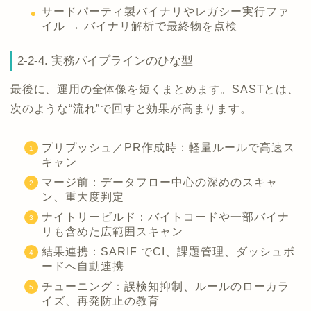
サードパーティ製バイナリやレガシー実行ファ
イル → バイナリ解析で最終物を点検
2-2-4. 実務パイプラインのひな型
最後に、運用の全体像を短くまとめます。SASTとは、
次のような“流れ”で回すと効果が高まります。
プリプッシュ／PR作成時：軽量ルールで高速ス
キャン
マージ前：データフロー中心の深めのスキャ
ン、重大度判定
ナイトリービルド：バイトコードや一部バイナ
リも含めた広範囲スキャン
結果連携：SARIF でCI、課題管理、ダッシュボ
ードへ自動連携
チューニング：誤検知抑制、ルールのローカラ
イズ、再発防止の教育