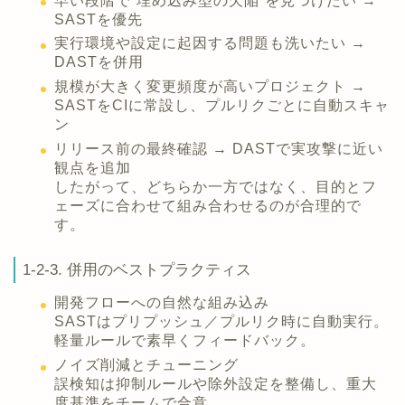
早い段階で“埋め込み型の欠陥”を見つけたい →
SASTを優先
実行環境や設定に起因する問題も洗いたい →
DASTを併用
規模が大きく変更頻度が高いプロジェクト →
SASTをCIに常設し、プルリクごとに自動スキャ
ン
リリース前の最終確認 → DASTで実攻撃に近い
観点を追加
したがって、どちらか一方ではなく、目的とフ
ェーズに合わせて組み合わせるのが合理的で
す。
1-2-3. 併用のベストプラクティス
開発フローへの自然な組み込み
SASTはプリプッシュ／プルリク時に自動実行。
軽量ルールで素早くフィードバック。
ノイズ削減とチューニング
誤検知は抑制ルールや除外設定を整備し、重大
度基準をチームで合意。