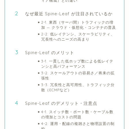
ィア構成）との違い
なぜ最近 Spine-Leaf が注目されているか
2-1. 東西（サーバ間）トラフィックの増
加 — クラウド・仮想化・コンテナの普及
2-2. 低レイテンシ、スケーラビリティ、
冗長性へのニーズの高まり
Spine-Leaf のメリット
3-1. 一貫した低ホップ数による低レイテ
ンシと高パフォーマンス
3-2. スケールアウトの容易さ／将来の拡
張性
3-3. 冗長性と高可用性、トラフィック分
散（ECMPなど）
Spine-Leaf のデメリット・注意点
4-1. スイッチ数・ポート数・ケーブル数
の増加とコストの問題
4-2. 運用・配線の複雑さと物理設置の制
約