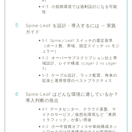
4-3. 小規模環境では過剰設計になる可能
性
Spine-Leaf を設計・導入するには — 実践
ガイド
5-1. Spine／Leaf スイッチの選定基準
（ポート数、帯域、固定スイッチ vs モジ
ュラー）
5-2. オーバーサブスクリプション比と帯
域設計、レイヤ構成（Layer 2 vs Layer
3）
5-3. ケーブル設計、ラック配置、将来の
拡張と運用管理のベストプラクティス
Spine-Leaf はどんな環境に適しているか？
導入判断の視点
6-1. データセンター、クラウド基盤、マ
イクロサービス／仮想化環境など「東西
トラフィック」が多い用途
6-2. 小〜中規模オフィスや単純構成ネッ
トワークでは従来構成のほうが実用的な