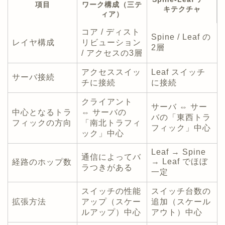
項目
ワーク構成（三テ
キテクチャ
ィア）
コア / ディスト
Spine / Leaf の
レイヤ構成
リビューション
2層
/ アクセスの3層
アクセススイッ
Leaf スイッチ
サーバ接続
チに接続
に接続
クライアント
サーバ ⇔ サー
中心となるトラ
⇔ サーバの
バの「東西トラ
フィックの方向
「南北トラフィ
フィック」中心
ック」中心
Leaf → Spine
通信によってバ
→ Leaf でほぼ
経路のホップ数
ラつきがある
一定
スイッチの性能
スイッチ台数の
拡張方法
アップ（スケー
追加（スケール
ルアップ）中心
アウト）中心