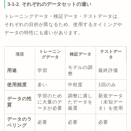
3-1-2. それぞれのデータセットの違い
トレーニングデータ・検証データ・テストデータは、
それぞれの目的が異なるため、使用するタイミングや
データの特性にも違いがあります。
トレーニン
テストデー
項目
検証データ
グデータ
タ
モデルの調
用途
学習
最終評価
整
使用頻度
多い
中程度
1回のみ
学習のため
調整に適し
新規データ
データの性
に大量のデ
たデータを
（未知デー
質
ータが必要
厳選
タ）を使用
データのラ
必要
必要
必要
ベリング