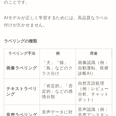
のことです。
AIモデルが正しく学習するためには、高品質なラベル
付けが欠かせません。
ラベリングの種類
ラベリング手法
例
用途
「犬」「猫」
画像認識（例：
画像ラベリング
「鳥」などのク
自動運転、医療
ラス分け
診断AI）
自然言語処理
「肯定的」「否
テキストラベリ
（例：レビュー
定的」などの感
ング
分析、チャット
情分類
ボット）
音声認識（例：
音声データに対
音声ラベリング
音声アシスタン