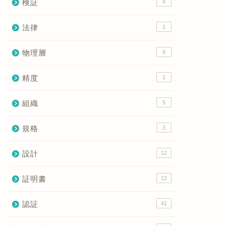
検証
4
法律
1
物理層
6
精度
1
組織
5
規格
3
設計
12
証明書
12
認証
41