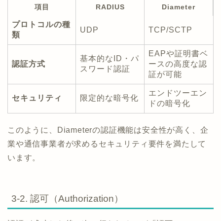
項目
RADIUS
Diameter
プロトコルの種
UDP
TCP/SCTP
類
EAPや証明書ベ
基本的なID・パ
認証方式
ースの高度な認
スワード認証
証が可能
エンドツーエン
セキュリティ
限定的な暗号化
ドの暗号化
このように、Diameterの認証機能は安全性が高く、企
業や通信事業者が求めるセキュリティ要件を満たして
います。
3-2. 認可（Authorization）