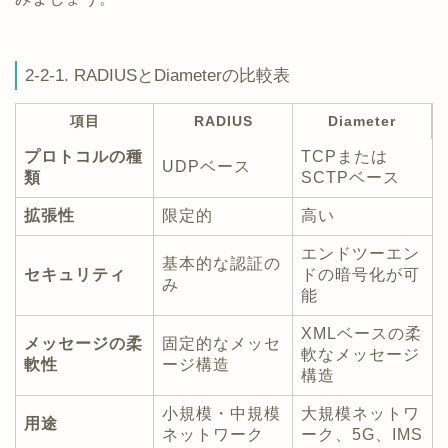
2-2-1. RADIUSとDiameterの比較表
項目
RADIUS
Diameter
プロトコルの種
TCPまたは
UDPベース
類
SCTPベース
拡張性
限定的
高い
エンドツーエン
基本的な認証の
セキュリティ
ドの暗号化が可
み
能
XMLベースの柔
メッセージの柔
固定的なメッセ
軟なメッセージ
軟性
ージ構造
構造
小規模・中規模
大規模ネットワ
用途
ネットワーク
ーク、5G、IMS