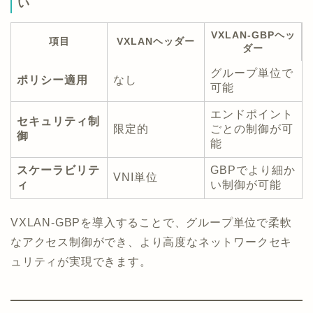
い
VXLAN-GBPヘッ
項目
VXLANヘッダー
ダー
グループ単位で
ポリシー適用
なし
可能
エンドポイント
セキュリティ制
限定的
ごとの制御が可
御
能
スケーラビリテ
GBPでより細か
VNI単位
ィ
い制御が可能
VXLAN-GBPを導入することで、グループ単位で柔軟
なアクセス制御ができ、より高度なネットワークセキ
ュリティが実現できます。