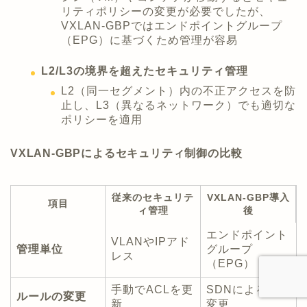
リティポリシーの変更が必要でしたが、
VXLAN-GBPではエンドポイントグループ
（EPG）に基づくため管理が容易
L2/L3の境界を超えたセキュリティ管理
L2（同一セグメント）内の不正アクセスを防
止し、L3（異なるネットワーク）でも適切な
ポリシーを適用
VXLAN-GBPによるセキュリティ制御の比較
従来のセキュリテ
VXLAN-GBP導入
項目
ィ管理
後
エンドポイント
VLANやIPアド
管理単位
グループ
レス
（EPG）
手動でACLを更
SDNによる動的
ルールの変更
新
変更