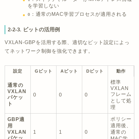
を学習しない
：通常のMAC学習プロセスが適用される
0
2-2-3. ビットの活用例
VXLAN-GBPを活用する際、適切なビット設定によっ
てネットワーク制御を強化できます。
設定
Gビット
Aビット
Dビット
動作
標準
通常の
VXLAN
VXLAN
フレーム
0
0
0
パケッ
として処
ト
理
ポリシー
GBP適
適用後、
用
VXLAN
1
1
0
通常の
パケッ
MAC学