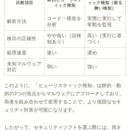
比較項目
ィック検知（振る
ィック検知
舞い検知）
コード・構造を
実際に実行して
解析方法
分析
挙動を監視
やや低い（誤検
高い（実行に基
検出の正確性
知あり）
づく）
処理速度
速い
遅め
未知マルウェア
弱い
強い
対応
このように、「ヒューリスティック検知」は静的・動
的の2つの視点からマルウェアにアプローチしており、
両者を組み合わせて使用することで、より強固なセキ
ュリティ対策が可能になります。
したがって、セキュリティソフトを選ぶ際には、両タ