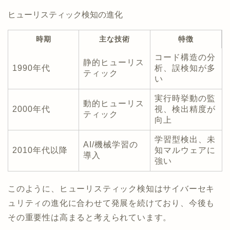
ヒューリスティック検知の進化
時期
主な技術
特徴
コード構造の分
静的ヒューリス
1990年代
析、誤検知が多
ティック
い
実行時挙動の監
動的ヒューリス
2000年代
視、検出精度が
ティック
向上
学習型検出、未
AI/機械学習の
2010年代以降
知マルウェアに
導入
強い
このように、ヒューリスティック検知はサイバーセキ
ュリティの進化に合わせて発展を続けており、今後も
その重要性は高まると考えられています。