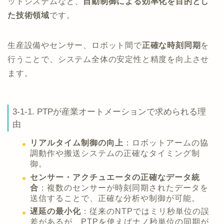
ットシステムなど、
自動制御による効率化を目的とし
た技術領域
です。
生産設備やセンサー、ロボット間で
正確な時刻同期
を
行うことで、システム全体の安定性と精度を向上させ
ます。
3-1-1. PTPが産業オートメーションで求められる理
由
リアルタイム制御の向上
：ロボットアームの協
調動作や搬送システムの正確なタイミング制
御。
センサー・アクチュエータの正確なデータ統
合
：複数のセンサーが時刻同期されたデータを
送信することで、正確な分析や制御が可能。
遅延の最小化
：従来のNTPではミリ秒単位の誤
差があるが、PTPを使えばナノ秒単位の同期が