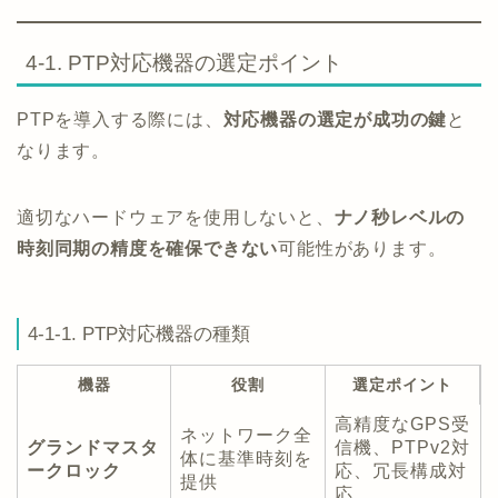
4-1. PTP対応機器の選定ポイント
PTPを導入する際には、
対応機器の選定が成功の鍵
と
なります。
適切なハードウェアを使用しないと、
ナノ秒レベルの
時刻同期の精度を確保できない
可能性があります。
4-1-1. PTP対応機器の種類
機器
役割
選定ポイント
高精度なGPS受
ネットワーク全
グランドマスタ
信機、PTPv2対
体に基準時刻を
ークロック
応、冗長構成対
提供
応