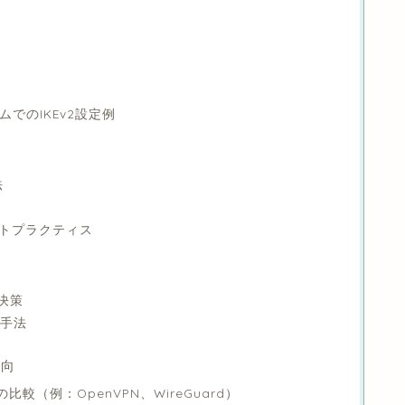
ムでのIKEv2設定例
法
ストプラクティス
解決策
グ手法
動向
の比較（例：OpenVPN、WireGuard）