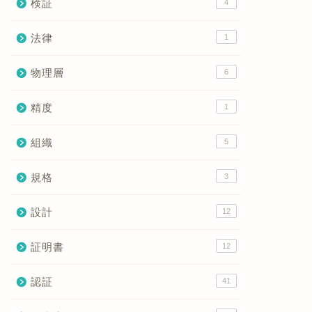
検証
4
法律
1
物理層
6
精度
1
組織
5
規格
3
設計
12
証明書
12
認証
41