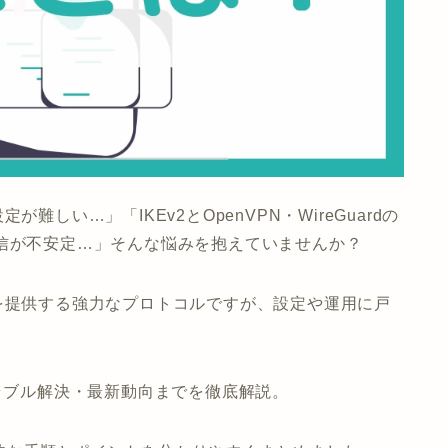
定が難しい…」「IKEv2と
OpenVPN・WireGuard
の
信が不安定…」そんな悩みを抱えていませんか？
N接続を提供する強力なプロトコルですが、設定や運用に戸
トラブル解決・最新動向
までを徹底解説。