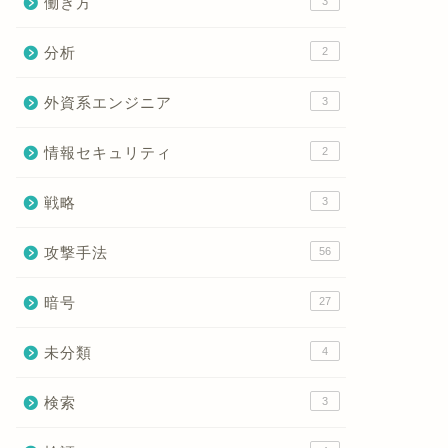
働き方
3
分析
2
外資系エンジニア
3
情報セキュリティ
2
戦略
3
攻撃手法
56
暗号
27
未分類
4
検索
3