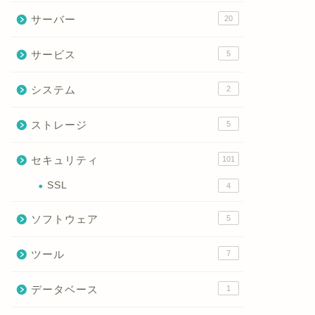
2026年1月18日
サーバー
20
サービス
5
ネットワーク
ネットワーク
システム
2
ストレージ
5
セキュリティ
101
SSL
4
LLDPとは？ネットワーク可視化に
LACP
役立つ仕組みとメリットを徹底解
ンの基本
ソフトウェア
5
説！
で徹底解
ツール
7
2026年1月18日
データベース
1
ネットワーク
ネットワーク