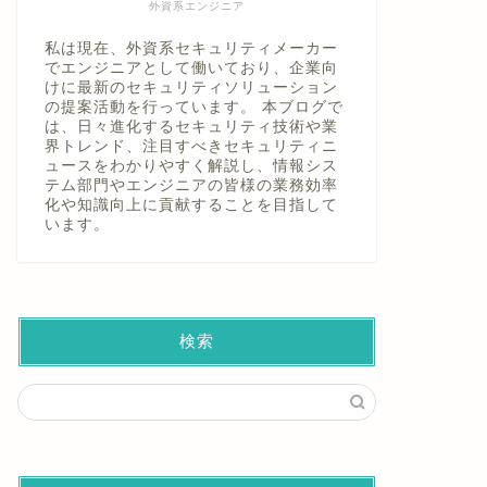
外資系エンジニア
私は現在、外資系セキュリティメーカー
でエンジニアとして働いており、企業向
けに最新のセキュリティソリューション
の提案活動を行っています。 本ブログで
ポートスキャンとは？危険性と対策
デフォルト
は、日々進化するセキュリティ技術や業
界トレンド、注目すべきセキュリティニ
のポイントをわかりやすく解説！
とし穴と
ュースをわかりやすく解説し、情報シス
徹底解説
テム部門やエンジニアの皆様の業務効率
化や知識向上に貢献することを目指して
います。
2026年4月22日
ネットワーク
ネットワーク
検索