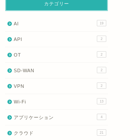
カテゴリー
トランクポートとは？アクセスポー
802.
トとの違いとVLANタグの基本を徹
VLAN
底解説！
説！
AI
19
2026年1月18日
API
2
OT
2
ネットワーク
ネットワーク
SD-WAN
2
VPN
2
Wi-Fi
13
アプリケーション
ネイティブVLANとは？仕組みから
CDP（Cis
4
設定・確認、ミスマッチ対策まで徹
とは？仕
クラウド
底解説！
21