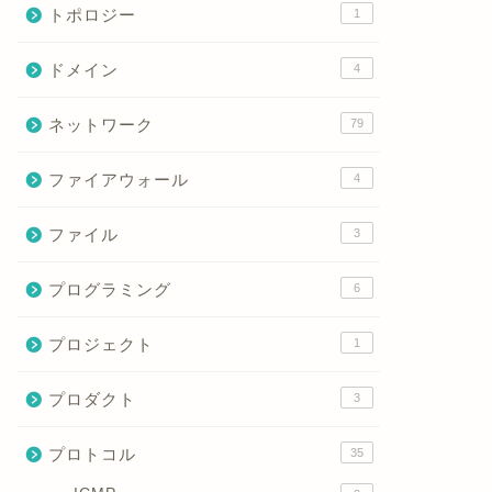
トポロジー
1
ドメイン
4
ネットワーク
79
ファイアウォール
4
スパニングツリーとは？ループ防止
PVST
の仕組みまで初心者向けに完全解
きる「P
ファイル
3
説！
を徹底解
プログラミング
6
2026年1月15日
プロジェクト
1
next
プロダクト
3
プロトコル
35