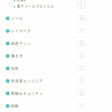
ICMP
2
電子メールプロトコル
3
メール
10
レイヤー２
2
仮想マシン
2
働き方
3
分析
2
外資系エンジニア
3
情報セキュリティ
2
戦略
3