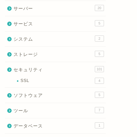
2026年1月18日
サーバー
20
サービス
5
ネットワーク
ネットワーク
システム
2
ストレージ
5
セキュリティ
101
SSL
4
LLDPとは？ネットワーク可視化に
LACP
役立つ仕組みとメリットを徹底解
ンの基本
ソフトウェア
5
説！
で徹底解
ツール
7
2026年1月18日
データベース
1
ネットワーク
ネットワーク