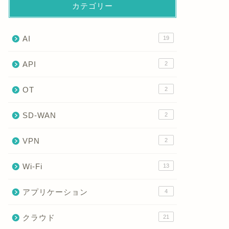
カテゴリー
トランクポートとは？アクセスポー
802.
トとの違いとVLANタグの基本を徹
VLAN
底解説！
説！
AI
19
2026年1月18日
API
2
OT
2
ネットワーク
ネットワーク
SD-WAN
2
VPN
2
Wi-Fi
13
アプリケーション
ネイティブVLANとは？仕組みから
CDP（Cis
4
設定・確認、ミスマッチ対策まで徹
とは？仕
クラウド
底解説！
21