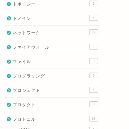
トポロジー
1
ドメイン
4
ネットワーク
79
ファイアウォール
4
スパニングツリーとは？ループ防止
PVST
の仕組みまで初心者向けに完全解
きる「P
ファイル
3
説！
を徹底解
プログラミング
6
2026年1月15日
プロジェクト
1
next
プロダクト
3
プロトコル
35