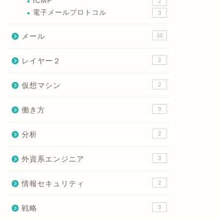
ICMP
2
電子メールプロトコル
3
メール
10
レイヤー２
2
仮想マシン
2
働き方
3
分析
2
外資系エンジニア
3
情報セキュリティ
2
戦略
3