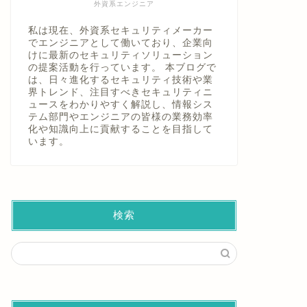
外資系エンジニア
私は現在、外資系セキュリティメーカー
でエンジニアとして働いており、企業向
けに最新のセキュリティソリューション
の提案活動を行っています。 本ブログで
ポートスキャンとは？危険性と対策
デフォルト
は、日々進化するセキュリティ技術や業
界トレンド、注目すべきセキュリティニ
のポイントをわかりやすく解説！
とし穴と
ュースをわかりやすく解説し、情報シス
徹底解説
テム部門やエンジニアの皆様の業務効率
化や知識向上に貢献することを目指して
います。
2026年4月22日
ネットワーク
ネットワーク
検索