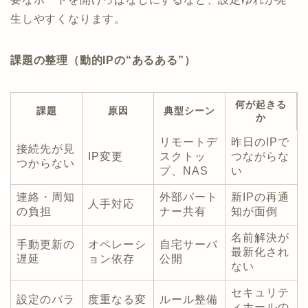
生しやすくなります。
課題の整理（動的IPの“あるある”）
何が起きる
課題
原因
典型シーン
か
リモートデ
昨日のIPで
接続先が見
IP変更
スクトッ
つながらな
つからない
プ、NAS
い
連絡・周知
外部パート
新IPの再通
人手対応
の負担
ナー共有
知が面倒
名前解決が
手動更新の
オペレーシ
自宅サーバ
最新化され
遅延
ョン依存
公開
ない
セキュリテ
設定のバラ
度重なる変
ルール整備
ィホールの