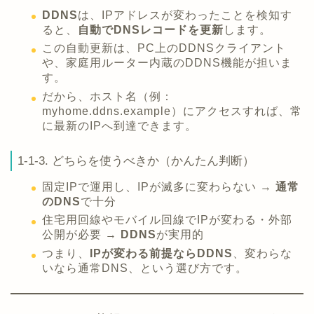
DDNS
は、IPアドレスが変わったことを検知す
ると、
自動でDNSレコードを更新
します。
この自動更新は、PC上のDDNSクライアント
や、家庭用ルーター内蔵のDDNS機能が担いま
す。
だから、ホスト名（例：
myhome.ddns.example）にアクセスすれば、常
に最新のIPへ到達できます。
1-1-3. どちらを使うべきか（かんたん判断）
固定IPで運用し、IPが滅多に変わらない →
通常
のDNS
で十分
住宅用回線やモバイル回線でIPが変わる・外部
公開が必要 →
DDNS
が実用的
つまり、
IPが変わる前提ならDDNS
、変わらな
いなら通常DNS、という選び方です。