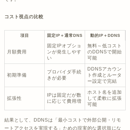
コスト視点の比較
項目
固定IP＋通常DNS
動的IP＋DDNS
固定IPオプショ
無料～低コスト
月額費用
ンが発生しやす
のDDNSで開始
い
可能
DDNSアカウン
プロバイダ手続
初期準備
ト作成とルータ
きが必要
ー設定で完結
ホスト名を追加
IPは固定だが数
拡張性
して柔軟に拡張
に応じて費用増
可能
結果として、DDNSは「最小コストで外部公開・リモ
ートアクセスを実現する」ための現実的な選択肢にな