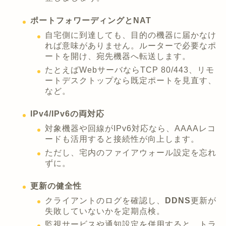
ポートフォワーディングとNAT
自宅側に到達しても、目的の機器に届かなけ
れば意味がありません。ルーターで必要なポ
ートを開け、宛先機器へ転送します。
たとえばWebサーバならTCP 80/443、リモ
ートデスクトップなら既定ポートを見直す、
など。
IPv4/IPv6の両対応
対象機器や回線がIPv6対応なら、AAAAレコ
ードも活用すると接続性が向上します。
ただし、宅内のファイアウォール設定を忘れ
ずに。
更新の健全性
クライアントのログを確認し、
DDNS
更新が
失敗していないかを定期点検。
監視サービスや通知設定を併用すると、トラ