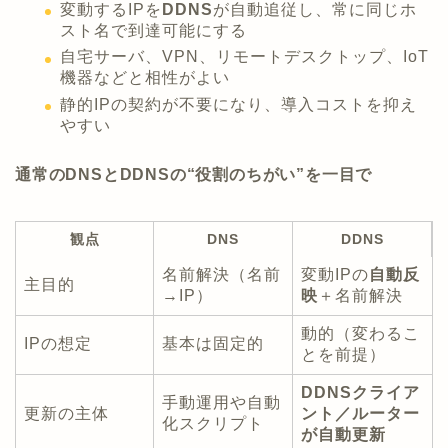
変動するIPを
DDNS
が自動追従し、常に同じホ
スト名で到達可能にする
自宅サーバ、VPN、リモートデスクトップ、IoT
機器などと相性がよい
静的IPの契約が不要になり、導入コストを抑え
やすい
通常のDNSとDDNSの“役割のちがい”を一目で
観点
DNS
DDNS
名前解決（名前
変動IPの
自動反
主目的
→IP）
映
＋名前解決
動的（変わるこ
IPの想定
基本は固定的
とを前提）
DDNSクライア
手動運用や自動
更新の主体
ント／ルーター
化スクリプト
が自動更新