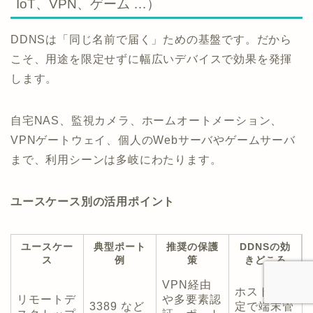
IoT、VPN、ゲーム …）
DDNSは「同じ名前で届く」ための基盤です。だから
こそ、用途を限定せずに幅広いデバイスで効果を発揮
します。
自宅NAS、監視カメラ、ホームオートメーション、
VPNゲートウェイ、個人のWebサーバやゲームサーバ
まで、利用シーンは多岐にわたります。
ユースケース別の活用ポイント
ユースケー
典型ポート
推奨の保護
DDNSの効
ス
例
策
きどころ
VPN経由
ホスト名固
リモートデ
や多要素認
3389 など
定で端末管